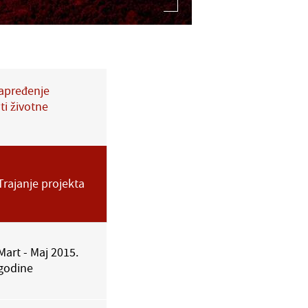
napređenje
ti životne
Trajanje projekta
Mart - Maj 2015.
godine