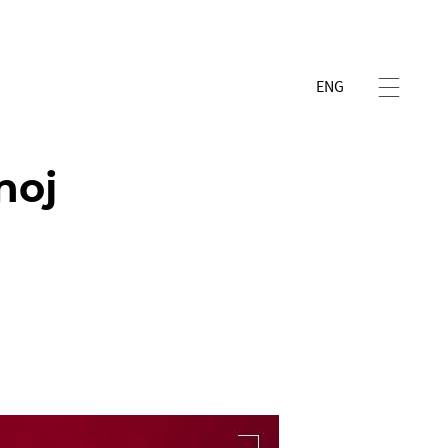
ENG
noj