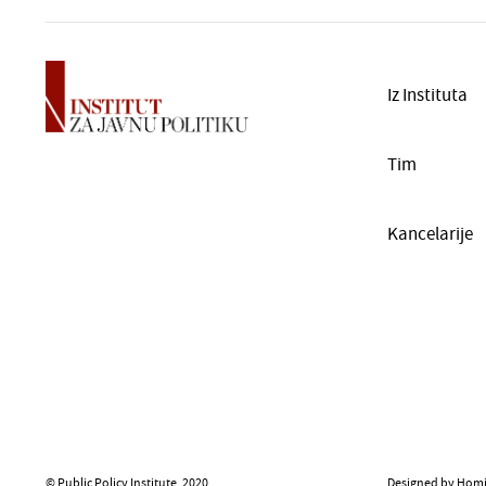
Iz Instituta
Tim
Kancelarije
© Public Policy Institute. 2020.
Designed by Homi