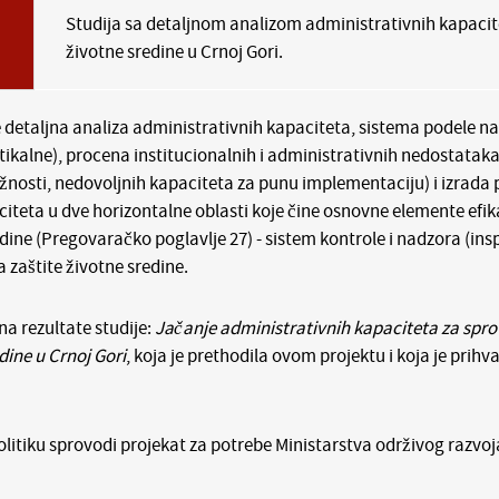
Studija sa detaljnom analizom administrativnih kapacit
životne sredine u Crnoj Gori.
 detaljna analiza administrativnih kapaciteta, sistema podele n
rtikalne), procena institucionalnih i administrativnih nedostataka
žnosti, nedovoljnih kapaciteta za punu implementaciju) i izrada
iteta u dve horizontalne oblasti koje čine osnovne elemente efi
edine (Pregovaračko poglavlje 27) - sistem kontrole i nadzora (insp
a zaštite životne sredine.
na rezultate studije:
Jačanje administrativnih kapaciteta za spro
dine u Crnoj Gori
, koja je prethodila ovom projektu i koja je prih
politiku sprovodi projekat za potrebe Ministarstva održivog razvoj