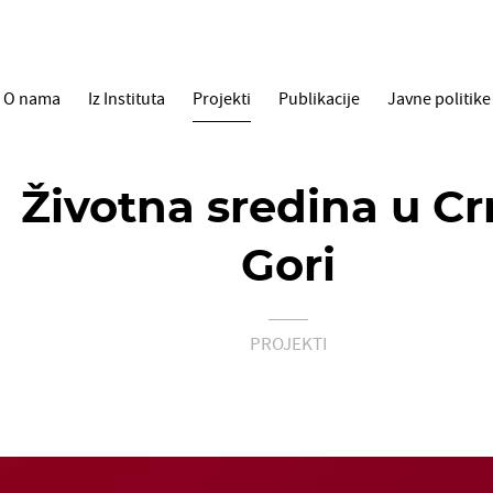
O nama
Iz Instituta
Projekti
Publikacije
Javne politike
Životna sredina u Cr
Gori
PROJEKTI