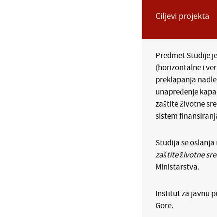
Ciljevi projekta
Predmet Studije je
(horizontalne i ve
preklapanja nadle
unapređenje kapac
zaštite životne sr
sistem finansiranj
Studija se oslanja 
zaštite životne sre
Ministarstva.
Institut za javnu 
Gore.