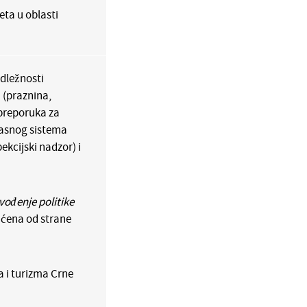
eta u oblasti
adležnosti
 (praznina,
 preporuka za
kasnog sistema
ekcijski nadzor) i
vođenje politike
vaćena od strane
a i turizma Crne