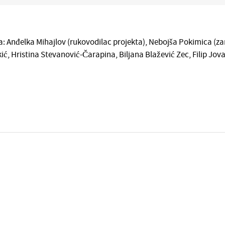
ta: Anđelka Mihajlov (rukovodilac projekta), Nebojša Pokimica (
ić, Hristina Stevanović-Čarapina, Biljana Blažević Zec, Filip Jov