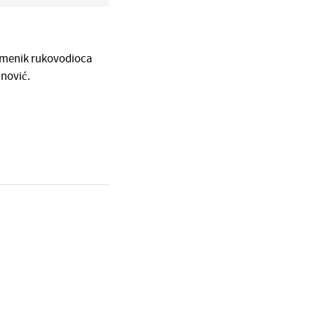
zamenik rukovodioca
anović.