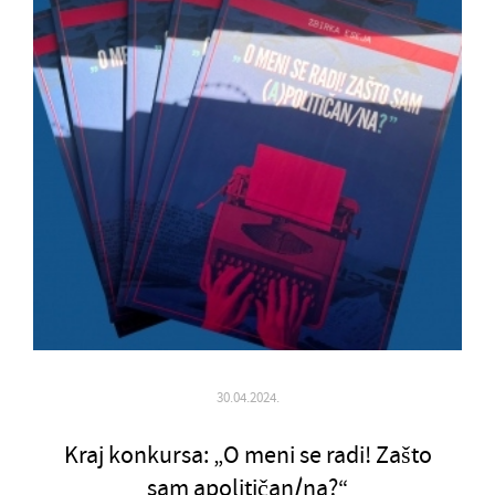
30.04.2024.
Kraj konkursa: „O meni se radi! Zašto
sam apolitičan/na?“