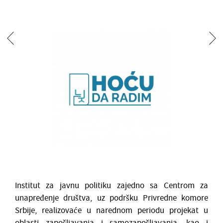
Institut za javnu politiku zajedno sa Centrom za
unapređenje društva, uz podršku Privredne komore
Srbije, realizovaće u narednom periodu projekat u
oblasti zapošljavanja i samozapošljavanja, kao i