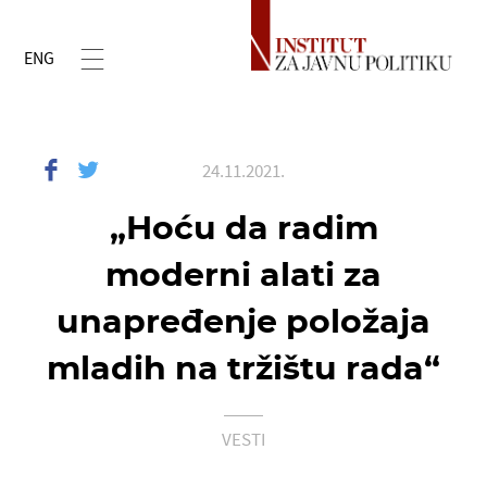
ENG
24.11.2021.
„Hoću da radim
moderni alati za
unapređenje položaja
mladih na tržištu rada“
VESTI