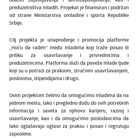
preduzetništva mladih. Projekat je finansiran i podržan
od strane Ministarstva omladine i sporta Republike
Srbije.
Cilj projekta je unapređenje i promocija platforme
„Hoću da radim“ među mladima koji traže posao ili
priliku za usavršavanje i privrednicima i
preduzetnicima. Platforma služi da poveže mlade ljude
koji su u potrazi za praksom, stručnim usavršavanjem,
poslovima, stipendijama i drugo.
Ovim projektom želimo da omogućimo mladima da na
jednom mestu, lako i pregledno dođu do svih potrebnih
informacija i saveta za njihovu karijeru, razvoj i
usavršavanje, kao i da omogućimo poslodavcima da
lako oglašavaju oglase za praksu i posao i regrutuju
zaposlene.